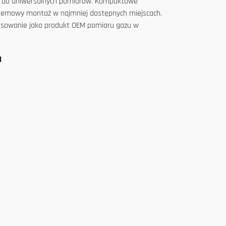
 i do uniwersalnych pomiarów. Kompaktowe
lemowy montaż w najmniej dostępnych miejscach.
tosowanie jako produkt OEM pomiaru gazu w
a