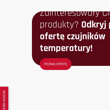
Zainteresowały Ci
produkty?
Odkryj
ofertę czujników
temperatury!
POZNAJ OFERTĘ