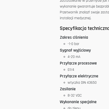
zastosowanie w przemyśle jak
wykonanie gwarantuje bezprob
Przetwornik znalazł swoje zas
instalacji medycznej.
Specyfikacja techniczn
Zakres ciśnienia
-1-0 bar
Sygnał wyjściowy
4-20 mA
Przyłącze procesowe
G1/4
Przyłącze elektryczne
wtyczka DIN 43650
Zasilanie
8-32 VDC
Wykonanie specjalne
do tlenu