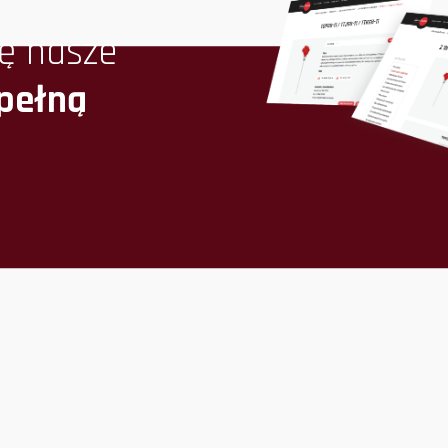
ę nasze
 pełną